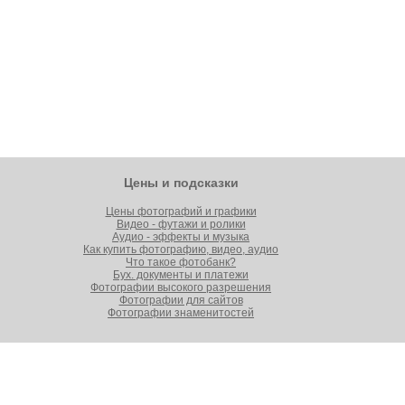
Цены и подсказки
Цены фотографий и графики
Видео - футажи и ролики
Аудио - эффекты и музыка
Как купить фотографию, видео, аудио
Что такое фотобанк?
Бух. документы и платежи
Фотографии высокого разрешения
Фотографии для сайтов
Фотографии знаменитостей