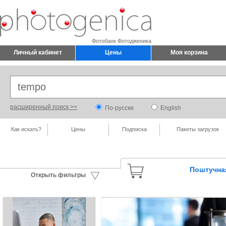
Фотобанк Фотодженика
Личный кабинет
Цены
Моя корзина
расширенный поиск >>
По-русски
English
Как искать?
Цены
Подписка
Пакеты загрузок
Поштучна
Открыть фильтры