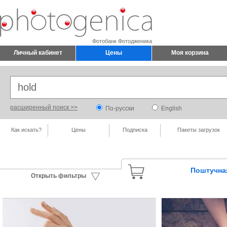
Фотобанк Фотодженика
Личный кабинет
Цены
Моя корзина
расширенный поиск >>
По-русски
English
Как искать?
Цены
Подписка
Пакеты загрузок
Поштучна
Открыть фильтры