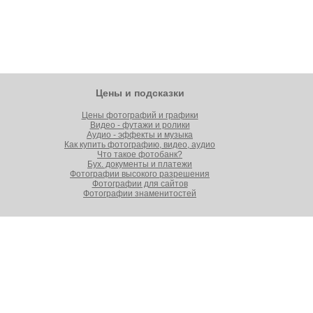
Цены и подсказки
Цены фотографий и графики
Видео - футажи и ролики
Аудио - эффекты и музыка
Как купить фотографию, видео, аудио
Что такое фотобанк?
Бух. документы и платежи
Фотографии высокого разрешения
Фотографии для сайтов
Фотографии знаменитостей